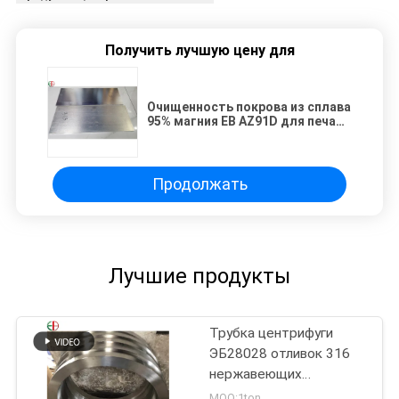
Получить лучшую цену для
Очищенность покрова из сплава
95% магния EB AZ91D для печати
штемпелевать
Продолжать
Лучшие продукты
Трубка центрифуги
ЭБ28028 отливок 316
нержавеющих
легированной стали
MOQ:1ton