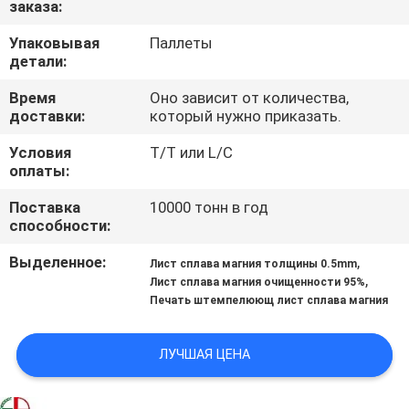
заказа:
ПРОВЕРКА
Упаковывая
Паллеты
детали:
КАЧЕСТВА
Время
Оно зависит от количества,
доставки:
который нужно приказать.
СВЯЖИТЕСЬ
Условия
T/T или L/C
МЫ
оплаты:
Поставка
10000 тонн в год
НОВОСТИ
способности:
Выделенное:
,
Лист сплава магния толщины 0.5mm
СПРОСИТЕ
,
Лист сплава магния очищенности 95%
Печать штемпелюющ лист сплава магния
ЦИТАТУ
ЛУЧШАЯ ЦЕНА
КАРТА
САЙТА