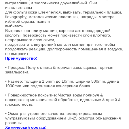
вытравляющ и экологически дружелюбный. Они
использованы
для фольги кожа штемпелюя, выбивать, термальной плашки,
flexography, металлические пластинкы, награды, мастера
избитой фразы, ткань и
выбивать.
Вытравляющ плиту магния, корозия азотноводородной
кислоты, поверхность может произвести слой плотного,
непрерывного слоя окиси,
предотвратить внутренний металл магния для того чтобы
продолжать реакцию. долгосрочность помещенная в воздухе,
не вытравит.
Преимущество:
• Процесс: Полу-отливка & горячая завальцовка, горячая
завальцовка.
• Размер: толщина 1.5mm до 10mm, ширина 580mm, длина
1000mm или подгонянная консервная банка.
• Поверхностное покрытие: Чистая воды полируя &
подвергающ механической обработке, идеальные & яркий &
плоскостность.
• Осмотр внутреннего качества: импортированным
ультразвуковым оборудованием UI-25 осмотра обнаружения
рванины.
Химический состав: