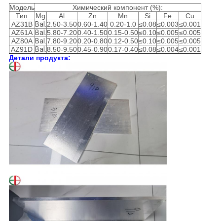
Модель
Химический компонент (%):
Тип
Mg
Al
Zn
Mn
Si
Fe
Cu
AZ31B
Bal.
2.50-3.50
0.60-1.40
0.20-1.0
≤0.08
≤0.003
≤0.001
AZ61A
Bal.
5.80-7.20
0.40-1.50
0.15-0.50
≤0.10
≤0.005
≤0.005
AZ80A
Bal.
7.80-9.20
0.20-0.80
0.12-0.50
≤0.10
≤0.005
≤0.005
AZ91D
Bal.
8.50-9.50
0.45-0.90
0.17-0.40
≤0.08
≤0.004
≤0.001
Детали продукта: