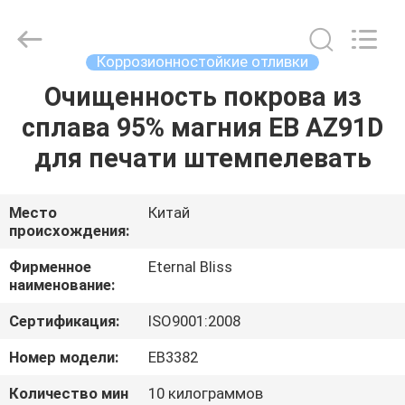
Bliss
Alloy
Casting
&
Forging
Коррозионностойкие отливки
Co.,LTD..
All
Rights
Очищенность покрова из
ДОМ
Reserved.
сплава 95% магния EB AZ91D
ПРОДУКТЫ
для печати штемпелевать
РОЛИКИ
Место
Китай
происхождения:
О
Фирменное
Eternal Bliss
наименование:
НАС
Сертификация:
ISO9001:2008
ПУТЕШЕСТВИЕ
Номер модели:
EB3382
ФАБРИКИ
Количество мин
10 килограммов