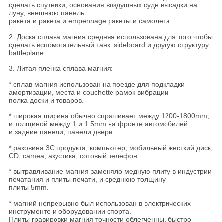
сделать спутники, основания воздушных судн высадки на
луну, внешнюю панель
ракета и ракета и empennage ракеты и самолета.
2. Доска сплава магния средняя использована для того чтобы
сделать вспомогательный танк, sideboard и другую структуру
battleplane.
3. Литая пленка сплава магния:
* сплав магния использован на поезде для подкладки
амортизации, места и couchette рамок вибрации
полка доски и товаров.
* широкая ширина обычно спрашивает между 1200-1800mm,
и толщиной между 1 и 1.5mm на фронте автомобилей
и задние панели, панели двери.
* раковина 3C продукта, компьютер, мобильный жесткий диск,
CD, camea, акустика, сотовый телефон.
* вытравливание магния заменяло медную плиту в индустрии
печатания и плиты печати, и среднюю толщину
плиты 5mm.
* магний непрерывно был использован в электрических
инструменте и оборудовании спорта.
Плиты гравировки магния точности облегченны, быстро