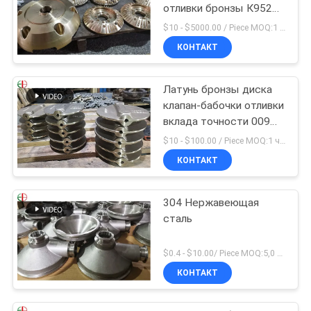
отливки бронзы К95200
К95210 изготовленное
$10 - $5000.00 / Piece MOQ:1 часть
на заказ
КОНТАКТ
Латунь бронзы диска
клапан-бабочки отливки
вклада точности 009
АСТМ Б61 Б62
$10 - $100.00 / Piece MOQ:1 часть
КОНТАКТ
304 Нержавеющая
сталь
$0.4 - $10.00/ Piece MOQ:5,0 килограмма
КОНТАКТ