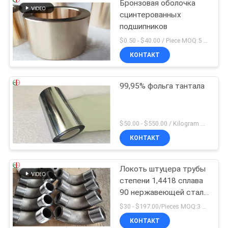
Бронзовая оболочка
сцинтерованных
подшипников
$0.50 - $40.00 / Piece MOQ:5 частей
КОНТАКТ
99,95% фольга тантала
$50.00 - $550.00 / Kilogram MOQ:2 килограмма
КОНТАКТ
Локоть штуцера трубы
степени 1,4418 сплава
90 нержавеющей стали
соединения фланца
$30 - $197.00/Pieces MOQ:3 Piece / Pieces
КОНТАКТ