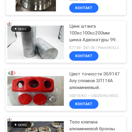
вковки трубок и кольца
КОНТАКТ
Цинк штанга
100кс100кс200мм
цинка Адвокатуры 99%
цинка особой чистоты
$77.00 - $81.00 / Piece MOQ:2 места
круглый чистый
КОНТАКТ
Цвет точности ЭБ9147
Алу сплавов ЗЛ114А
алюминиевый
материальный высокий
USD10/KG ~ USD20/KG MOQ:50 кг
красный
КОНТАКТ
Тело клапана
алюминиевой бронзы