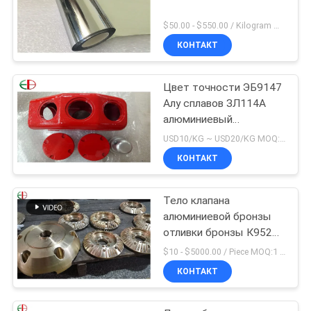
$50.00 - $550.00 / Kilogram MOQ:2 килограмма
КОНТАКТ
Цвет точности ЭБ9147
Алу сплавов ЗЛ114А
алюминиевый
материальный высокий
USD10/KG ~ USD20/KG MOQ:50 кг
красный
КОНТАКТ
Тело клапана
алюминиевой бронзы
отливки бронзы К95200
К95210 изготовленное
$10 - $5000.00 / Piece MOQ:1 часть
на заказ
КОНТАКТ