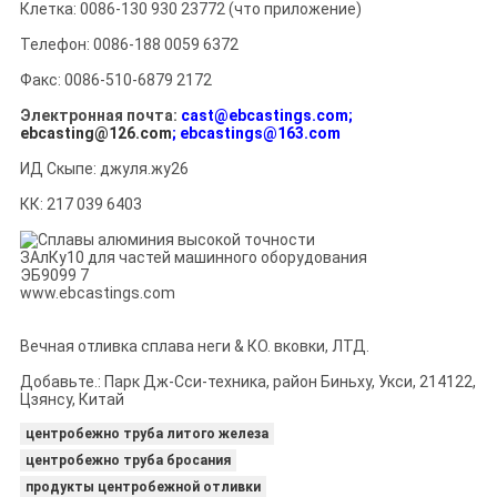
Клетка: 0086-130 930 23772 (что приложение)
Телефон: 0086-188 0059 6372
Факс: 0086-510-6879 2172
Электронная почта:
cast@ebcastings.com;
ebcasting@126.com
; ebcastings@163.com
ИД Скыпе: джуля.жу26
КК: 217 039 6403
www.ebcastings.com
Вечная отливка сплава неги & КО. вковки, ЛТД.
Добавьте.: Парк Дж-Сси-техника, район Биньху, Укси, 214122,
Цзянсу, Китай
центробежно труба литого железа
центробежно труба бросания
продукты центробежной отливки