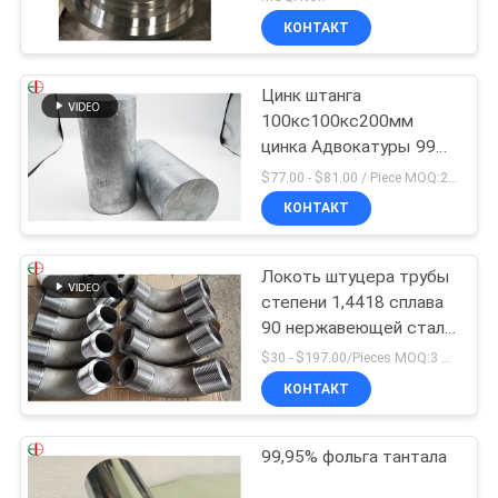
вковки трубок и кольца
КОНТАКТ
Цинк штанга
100кс100кс200мм
цинка Адвокатуры 99%
цинка особой чистоты
$77.00 - $81.00 / Piece MOQ:2 места
круглый чистый
КОНТАКТ
Локоть штуцера трубы
степени 1,4418 сплава
90 нержавеющей стали
соединения фланца
$30 - $197.00/Pieces MOQ:3 Piece / Pieces
КОНТАКТ
99,95% фольга тантала