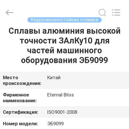
Bliss
Alloy
Casting
&
Forging
Коррозионностойкие отливки
Co.,LTD..
All
Rights
Сплавы алюминия высокой
ДОМ
Reserved.
точности ЗАлКу10 для
ПРОДУКТЫ
частей машинного
оборудования ЭБ9099
РОЛИКИ
Место
Китай
происхождения:
О
НАС
Фирменное
Eternal Bliss
наименование:
ПУТЕШЕСТВИЕ
Сертификация:
ISO9001-2008
ФАБРИКИ
Номер модели:
ЭБ9099