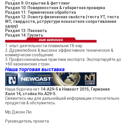
Раздел 9: Открытие & феттлинг
Раздел 10: Поверхностная & габаритная проверка
Раздел 11: Термическая обработка
Раздел 12: Осмотр физических свойств (теста УТ, теста
МТ, твердости, µструктуре показателя сопротивления
удару)
Раздел 13: Паковать
Раздел 14: Грузить
1. опыт деятельности плавильни 18-еар.
2. Дружелюбное & высокое эффективное техническое &
коммерчески сообщение.
3. Профессиональные практики экспорта: Экспортируйте до
+60 заокеанских стран.
Наша торговая выставка
Наша будочка нет
14-А29-5 в Невкаст 2015, Германия
Халл 14, стойка Но.А29-5.
Свяжитесь мы для дальнейшей информации относительно
продуктов & обслужитесь:
Мр.Джохн Лю
Руководитель проекта