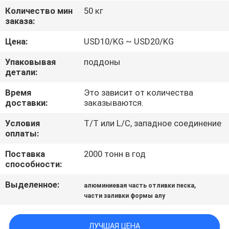
Количество мин
50 кг
ПРОВЕРКА
заказа:
КАЧЕСТВА
Цена:
USD10/KG ~ USD20/KG
Упаковывая
поддоны
СВЯЖИТЕСЬ
детали:
МЫ
Время
Это зависит от количества
доставки:
заказываются.
НОВОСТИ
Условия
T/T или L/C, западное соединение
оплаты:
СПРОСИТЕ
Поставка
2000 тонн в год
способности:
ЦИТАТУ
Выделенное:
,
алюминиевая часть отливки песка
части заливки формы алу
КАРТА
САЙТА
ЛУЧШАЯ ЦЕНА