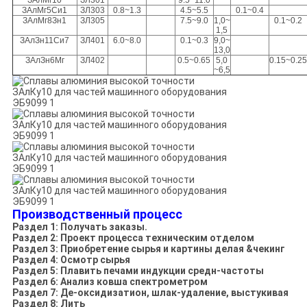
ЗАлМг10
ЗЛ301
9.5~11.0
ЗАлМг5Си1
ЗЛ303
0.8~1.3
4.5~5.5
0.1~0.4
ЗАлМг8Зн1
ЗЛ305
7.5~9.0
1,0~
0.1~0.2
1,5
ЗАлЗн11Си7
ЗЛ401
6.0~8.0
0.1~0.3
9,0~
13,0
ЗАлЗн6Мг
ЗЛ402
0.5~0.65
5,0
0.15~0.25
~6,5
Производственный процесс
Раздел 1: Получать заказы.
Раздел 2: Проект процесса техническим отделом
Раздел 3: Приобретение сырья и картины делая &чекинг
Раздел 4: Осмотр сырья
Раздел 5: Плавить печами индукции средн-частоты
Раздел 6: Анализ ковша спектрометром
Раздел 7: Де-оксидизатион, шлак-удаление, выстукивая
Раздел 8: Лить