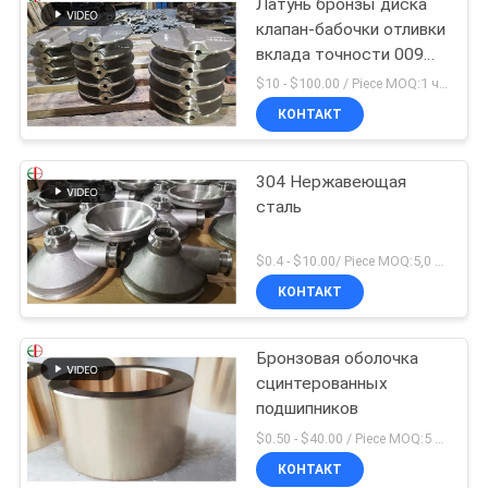
Латунь бронзы диска
клапан-бабочки отливки
вклада точности 009
АСТМ Б61 Б62
$10 - $100.00 / Piece MOQ:1 часть
КОНТАКТ
304 Нержавеющая
сталь
$0.4 - $10.00/ Piece MOQ:5,0 килограмма
КОНТАКТ
Бронзовая оболочка
сцинтерованных
подшипников
$0.50 - $40.00 / Piece MOQ:5 частей
КОНТАКТ