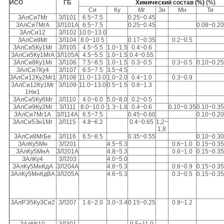
ИСО
ГБ
Химический состав (%)
(%)
Си
Ку
Мг
Зн
Мн
Ти
ЗАлСи7Мг
ЗЛ101
6.5~7.5
0.25~0.45
ЗАлСи7МгА
ЗЛ101А
6.5~7.5
0.25~0.45
0.08~0.20
ЗАлСи12
ЗЛ102
10.0~13.0
ЗАлСи9Мг
ЗЛ104
8.0~10.5
0.17~0.35
0.2~0.5
ЗАлСи5Ку1Мг
ЗЛ105
4.5~5.5
1.0~1.5
0.4~0.6
ЗАлСи5Ку1МгА
ЗЛ105А
4.5~5.5
1.0~1.5
0.4~0.55
ЗАлСи8Ку1Мг
ЗЛ106
7.5~8.5
1.0~1.5
0.3~0.5
0.3~0.5
0.10~0.25
ЗАлСи7Ку4
ЗЛ107
6.5~7.5
3.5~4.5
ЗАлСи12Ку2Мг1
ЗЛ108
11.0~13.0
1.0~2.0
0.4~1.0
0.3~0.9
ЗАлСи12Ку1Мг
ЗЛ109
11.0~13.0
0.5~1.5
0.8~1.3
1Ни1
ЗАлСи5Ку6Мг
ЗЛ110
4.0~6.0
5.0~8.0
0.2~0.5
ЗАлСи9Ку2Мг
ЗЛ111
8.0~10.0
1.3~1.8
0.4~0.6
0.10~0.35
0.10~0.35
ЗАлСи7Мг1А
ЗЛ114А
6.5~7.5
0.45~0.60
0.10~0.20
ЗАлСи5Зн1Мг
ЗЛ115
4.8~6.2
0.4~0.65
1,2~
1,8
ЗАлСи8МгБе
ЗЛ116
6.5~8.5
0.35~0.55
0.10~0.30
ЗАлКу5Мн
ЗЛ201
4.5~5.3
0.6~1.0
0.15~0.35
ЗАлКу5МнА
ЗЛ201А
4.8~5.3
0.6~1.0
0.15~0.35
ЗАлКу4
ЗЛ203
4.0~5.0
ЗАлКу5МнКдА
ЗЛ204А
4.6~5.3
0.6~0.9
0.15~0.35
ЗАлКу5МнКдВА
ЗЛ205А
4.6~5.3
0.3~0.5
0.15~0.35
ЗАлРЭ5Ку3Си2
ЗЛ207
1.6~2.0
3.0~3.4
0.15~0.25
0.9~1.2